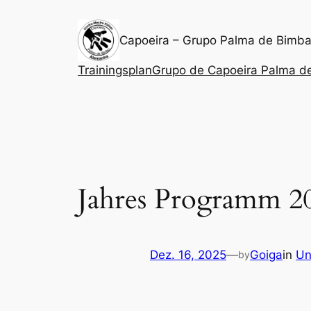
Zum
Inhalt
Capoeira – Grupo Palma de Bimb
springen
Trainingsplan
Grupo de Capoeira Palma d
Jahres Programm 2
Dez. 16, 2025
—
Goiga
in
Un
by