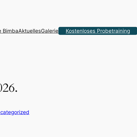
a
e Bimba
Aktuelles
Galerie
Kostenloses Probetraining
026.
categorized