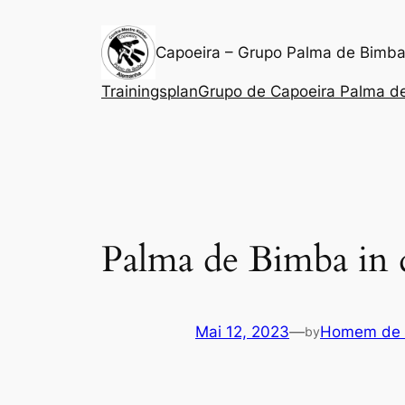
Zum
Inhalt
Capoeira – Grupo Palma de Bimb
springen
Trainingsplan
Grupo de Capoeira Palma d
Palma de Bimba in 
Mai 12, 2023
—
Homem de 
by