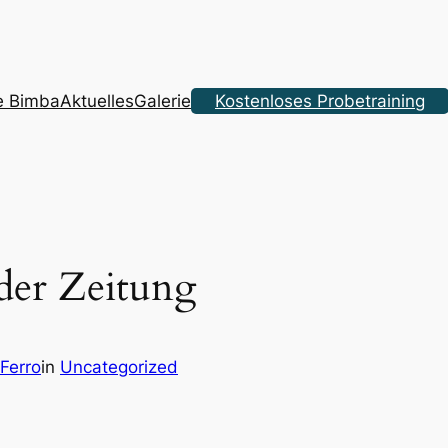
a
e Bimba
Aktuelles
Galerie
Kostenloses Probetraining
der Zeitung
Ferro
in
Uncategorized