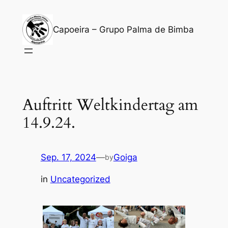
Zum
Inhalt
Capoeira – Grupo Palma de Bimba
springen
Auftritt Weltkindertag am
14.9.24.
Sep. 17, 2024
—
Goiga
by
in
Uncategorized