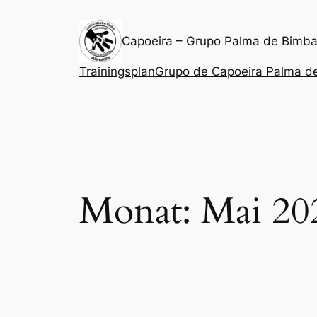
Zum
Inhalt
Capoeira – Grupo Palma de Bimb
springen
Trainingsplan
Grupo de Capoeira Palma d
Monat:
Mai 20