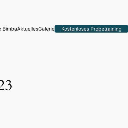
a
e Bimba
Aktuelles
Galerie
Kostenloses Probetraining
23